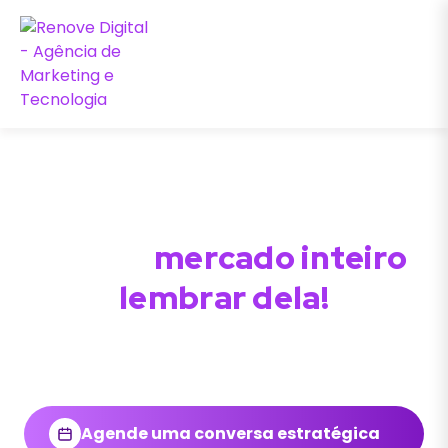
Você já construiu sua
marca, agora é hora de
fazer o
mercado inteiro
lembrar dela!
Chega de anúncios que ninguém nota,
a gente
posiciona sua marca com marketing digital e
tráfego pago pra vender
e pra ser respeitada.
Agende uma conversa estratégica