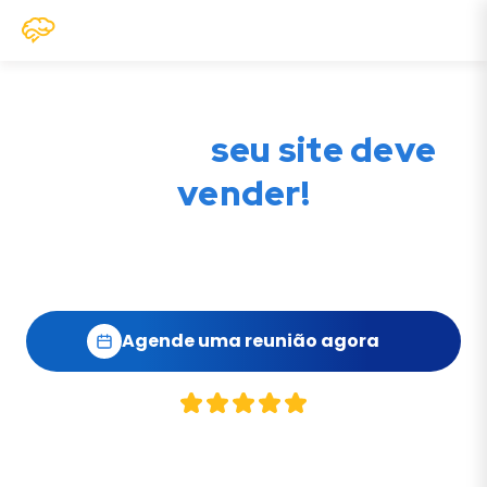
Seu site não deve só
aparecer,
seu site deve
vender!
Na Renove, criamos
websites com performance
,
estética e estratégia feitos para escalar negócios
reais.
Agende uma reunião agora
Descubra como vender mais
com
o que você já tem, só que do jeito
certo.