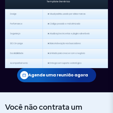
Template Genérico
Design
❌ Visual padrão, usado por várias marcas
Performance
❌ Código pesado e mal otimizado
Segurança
❌ Atualizações incertas e plugins vulneráveis
SEO On-page
❌ Baixa indexação nos buscadores
Escalabilidade
❌ Limitado para crescer com o negócio
Acompanhamento
❌ Entrega sem suporte estratégico
Agende uma reunião agora
Você não contrata um