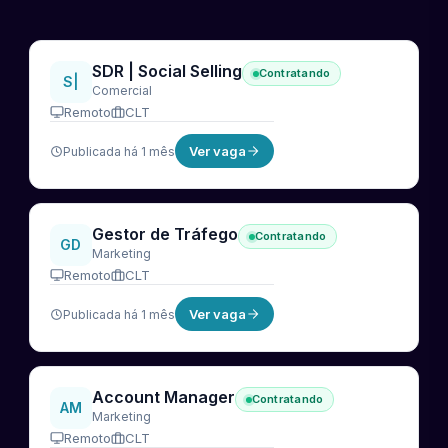
SDR | Social Selling
Contratando
S|
Comercial
Remoto
CLT
Ver vaga
Publicada há 1 mês
Gestor de Tráfego
Contratando
GD
Marketing
Remoto
CLT
Ver vaga
Publicada há 1 mês
Account Manager
Contratando
AM
Marketing
Remoto
CLT