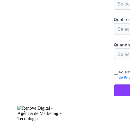
Selec
Qual é 
Seleci
Quando 
Seleci
Ao env
de Pri
Home
Marketing
Tecnologia
Case