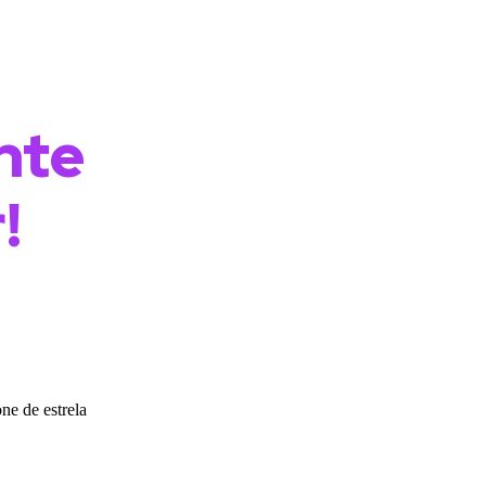
nte
!
de impulsionar
ia em
is em Praia
o jeito certo.