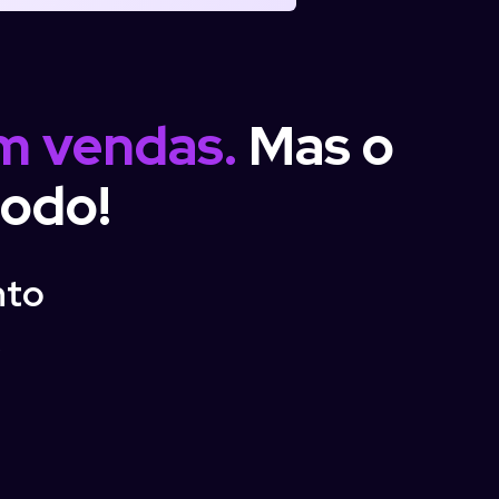
em vendas.
Mas o
todo!
nto
e