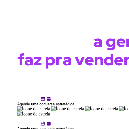
A maioria faz
marketing pra
aparecer,
a ge
faz pra vender
Descubra o que muda quando sua empresa para 
por impulso e começa a
escalar com estratég
marketing digital,
inclusive para negócios loca
Grande.
Agende uma conversa estratégica
Descubra como vender mais
com o que você já tem, só que d
Agende uma conversa estratégica