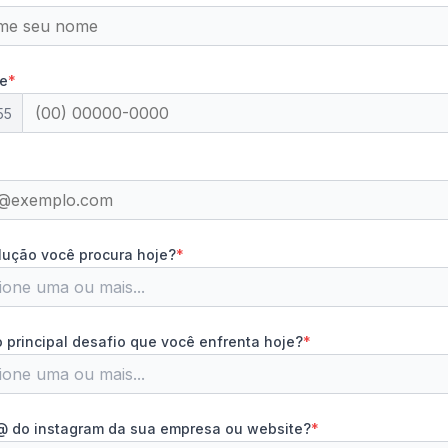
e
*
55
lução você procura hoje?
*
ione uma ou mais...
o principal desafio que você enfrenta hoje?
*
ione uma ou mais...
@ do instagram da sua empresa ou website?
*