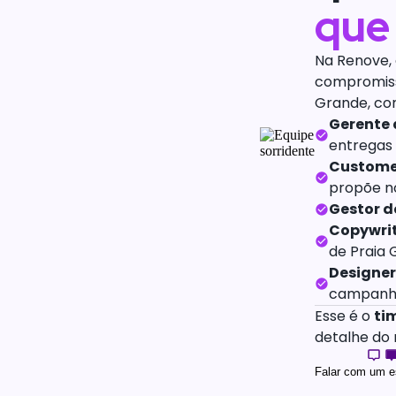
que
Na Renove, 
compromiss
Grande, co
Gerente
entregas
Customer
propõe no
Gestor d
Copywri
de Praia 
Designer
campanhas
Esse é o
ti
detalhe do 
Falar com um es