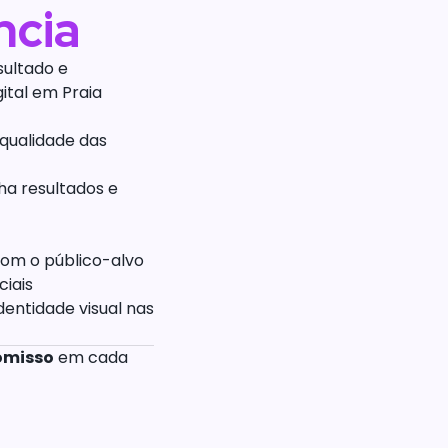
ncia
sultado e
tal em Praia
 qualidade das
a resultados e
om o público-alvo
iais
entidade visual nas
omisso
em cada