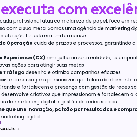
 executa com excelê
cada profissional atua com clareza de papel, foco em re
o com a sua meta. Somos uma agência de marketing digi
m atuação focada em performance.
 de Operação
cuida de prazos e processos, garantindo a
 Experience (CX)
mergulha na sua realidade, acompanh
vas ações para atingir suas metas
e Tráfego
desenha e otimiza campanhas eficazes
ter
cria mensagens persuasivas que falam diretamente c
Grande e fortalecem a presença com gestão de redes soc
desenvolve criativos que impressionam e fortalecem a id
 de marketing digital e gestão de redes sociais
me que une inovação, paixão por resultados e compr
marketing digital.
pecialista