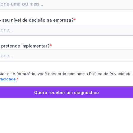
ione uma ou mais...
o seu nível de decisão na empresa?
*
one...
pretende implementar?
*
one...
iar este formulário, você concorda com nossa Política de Privacidade
vacidade
*
Quero receber um diagnóstico
s
Blog
Carreira